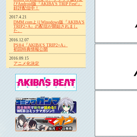
びAndroid版『AKIBA’S TRIP Fest!』
好評配信中！
2017.4.21
DMM.comよりWinodows版『AKIBA′S
TRIP2+A』の配信が開始されまし
た。
2016.12.07
PS®4『AKIBA’S TRIP2+A』
初回特典情報公開
2016.09.15
アニメ化決定