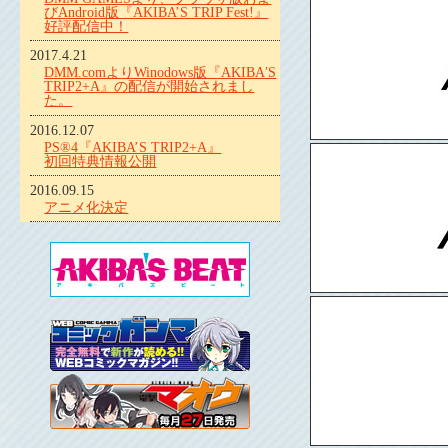
びAndroid版『AKIBA’S TRIP Fest!』
好評配信中！
2017.4.21
DMM.comよりWinodows版『AKIBA′S
TRIP2+A』の配信が開始されまし
た。
2016.12.07
PS®4『AKIBA’S TRIP2+A』
初回特典情報公開
2016.09.15
アニメ化決定